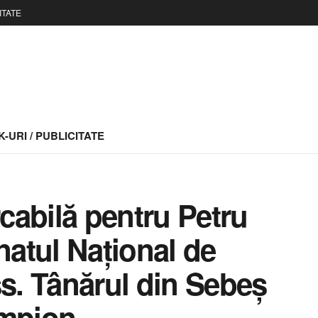
ITATE
-URI / PUBLICITATE
cabilă pentru Petru
atul Național de
ss. Tânărul din Sebeș
ampion