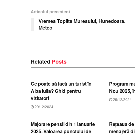
Articolul precedent
Vremea Toplita Muresului, Hunedoara.
Meteo
Related
Posts
STIRI ALBA
STIRI ALBA
Ce poate să facă un turist în
Program ma
Alba Iulia? Ghid pentru
Nou 2025, î
vizitatori
29/12/2024
29/12/2024
STIRI ALBA
STIRI ALBA
Majorare pensii din 1 ianuarie
Rețeaua de 
2025. Valoarea punctului de
menajeră din