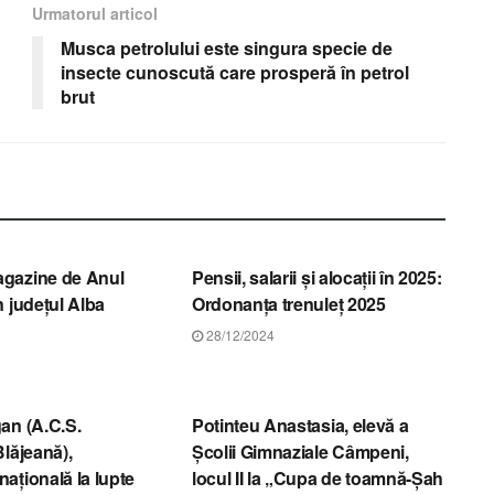
Urmatorul articol
Musca petrolului este singura specie de
insecte cunoscută care prosperă în petrol
brut
STIRI ALBA
gazine de Anul
Pensii, salarii și alocații în 2025:
n județul Alba
Ordonanța trenuleț 2025
28/12/2024
STIRI ALBA
an (A.C.S.
Potinteu Anastasia, elevă a
Blăjeană),
Școlii Gimnaziale Câmpeni,
ațională la lupte
locul II la „Cupa de toamnă-Șah