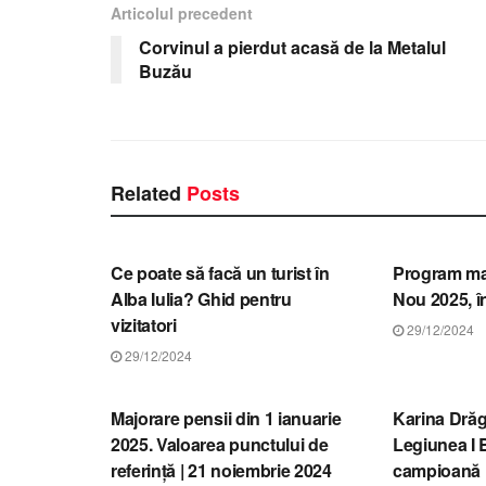
Articolul precedent
Corvinul a pierdut acasă de la Metalul
Buzău
Related
Posts
STIRI ALBA
STIRI ALBA
Ce poate să facă un turist în
Program ma
Alba Iulia? Ghid pentru
Nou 2025, î
vizitatori
29/12/2024
29/12/2024
STIRI ALBA
STIRI ALBA
Majorare pensii din 1 ianuarie
Karina Drăg
2025. Valoarea punctului de
Legiunea I 
referință | 21 noiembrie 2024
campioană n