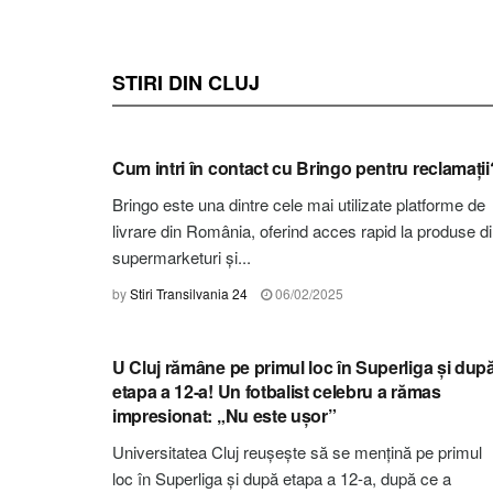
STIRI DIN CLUJ
STIRI CLUJ
Cum intri în contact cu Bringo pentru reclamații
Bringo este una dintre cele mai utilizate platforme de
livrare din România, oferind acces rapid la produse d
supermarketuri și...
by
Stiri Transilvania 24
06/02/2025
STIRI CLUJ
U Cluj rămâne pe primul loc în Superliga și dup
etapa a 12-a! Un fotbalist celebru a rămas
impresionat: „Nu este ușor”
Universitatea Cluj reușește să se mențină pe primul
loc în Superliga și după etapa a 12-a, după ce a