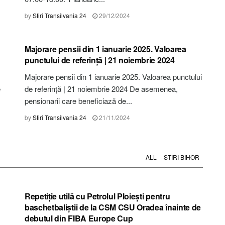
by
Stiri Transilvania 24
29/12/2024
STIRI ALBA
Majorare pensii din 1 ianuarie 2025. Valoarea
punctului de referință | 21 noiembrie 2024
Majorare pensii din 1 ianuarie 2025. Valoarea punctului
e
de referință | 21 noiembrie 2024 De asemenea,
pensionarii care beneficiază de...
by
Stiri Transilvania 24
21/11/2024
ALL
STIRI BIHOR
STIRI BIHOR
Repetiţie utilă cu Petrolul Ploieşti pentru
baschetbaliştii de la CSM CSU Oradea înainte de
debutul din FIBA Europe Cup