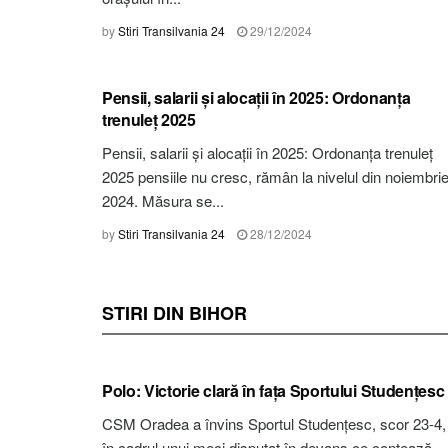
by
Stiri Transilvania 24
29/12/2024
STIRI ALBA
Pensii, salarii și alocații în 2025: Ordonanța
trenuleț 2025
Pensii, salarii și alocații în 2025: Ordonanța trenuleț
2025 pensiile nu cresc, rămân la nivelul din noiembri
2024. Măsura se...
by
Stiri Transilvania 24
28/12/2024
STIRI DIN BIHOR
STIRI BIHOR
Polo: Victorie clară în faţa Sportului Studenţesc
CSM Oradea a învins Sportul Studențesc, scor 23-4,
în cadrul unui meci disputat în devans ce contează