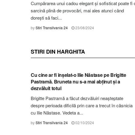
Cumpărarea unui cadou elegant și sofisticat poate fi 
sarcină plină de provocări, mai ales atunci când
dorești să faci...
by
Stiri Transilvania 24
23/08/2024
STIRI DIN HARGHITA
STIRI HARGHITA
Cu cine ar fi înșelat-o Ilie Năstase pe Brigitte
Pastramă. Bruneta nu s-a mai abținut și a
dezvăluit totul
Brigitte Pastramă a făcut dezvăluiri neașteptate
despre perioada dificilă prin care a trecut în căsnicia
cu Ilie Năstase. Vedeta a...
by
Stiri Transilvania 24
02/10/2024
STIRI HARGHITA