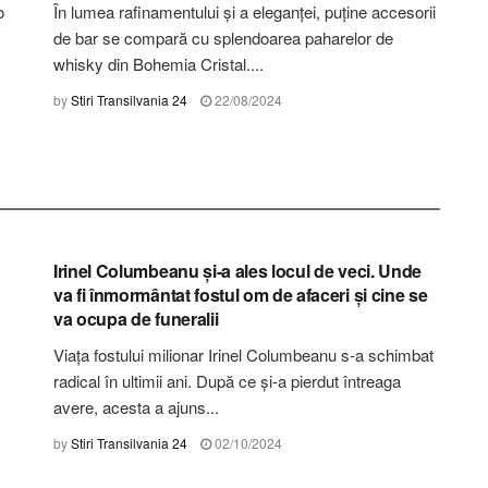
o
În lumea rafinamentului și a eleganței, puține accesorii
de bar se compară cu splendoarea paharelor de
whisky din Bohemia Cristal....
by
Stiri Transilvania 24
22/08/2024
STIRI HARGHITA
Irinel Columbeanu și-a ales locul de veci. Unde
va fi înmormântat fostul om de afaceri și cine se
va ocupa de funeralii
Viața fostului milionar Irinel Columbeanu s-a schimbat
radical în ultimii ani. După ce și-a pierdut întreaga
avere, acesta a ajuns...
by
Stiri Transilvania 24
02/10/2024
STIRI HARGHITA