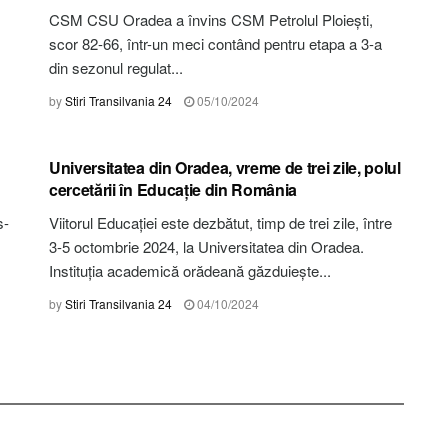
CSM CSU Oradea a învins CSM Petrolul Ploiești,
scor 82-66, într-un meci contând pentru etapa a 3-a
din sezonul regulat...
by
Stiri Transilvania 24
05/10/2024
STIRI BIHOR
Universitatea din Oradea, vreme de trei zile, polul
cercetării în Educație din România
s-
Viitorul Educației este dezbătut, timp de trei zile, între
3-5 octombrie 2024, la Universitatea din Oradea.
Instituția academică orădeană găzduiește...
by
Stiri Transilvania 24
04/10/2024
STIRI BISTRIȚA-NĂSĂUD