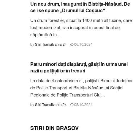
Un nou drum, inaugurat în Bistrița-Năsăud. De
ce i se spune „Drumul lui Coșbuc“
Un drum forestier, situat la 1400 metri altitudine, care
fost modernizat, s-a inaugurat în acest final de
săptămână în...
by
Stiri Transilvania 24
06/10/2024
STIRI BISTRIȚA-NĂSĂUD
Patru minori dați dispăruți, găsiți în urma unei
razii a polițiștilor în trenuri
La data de 4 octombrie a.c., poliţiştii Biroului Județea
de Poliţie Transporturi Bistrița-Năsăud, ai Secției
Regionale de Poliție Transporturi Cluj...
by
Stiri Transilvania 24
05/10/2024
STIRI DIN BRASOV