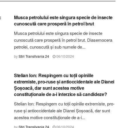
STIRI BRAȘOV
:
Musca petrolului este singura specie de insecte
cunoscută care prosperă în petrol brut
Musca petrolului este singura specie de insecte
cunoscută care prosperă în petrol brut. Diasemocera
petrolei, cunoscută și sub numele de...
by
Stiri Transilvania 24
06/10/2024
STIRI BRAȘOV
Stelian Ion: Respingem cu toții opiniile
extremiste, pro-ruse și antioccidentale ale Dianei
Șoșoacă, dar sunt acestea motive
constituționale de a-i interzice să candideze?
Stelian Ion: Respingem cu toții opiniile extremiste, pro-
ruse și antioccidentale ale Dianei Șoșoacă, dar sunt
acestea motive constituționale de a-i...
by
Stiri Transilvania 24
06/10/2024