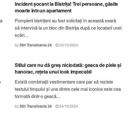
Incident șocant la Bistrița! Trei persoane, găsite
moarte într-un apartament
 a
Pompierii bistrițeni au fost solicitați în această seară
să intervină la un bloc din Bistrița după ce locatarii unei
scări...
by
Stiri Transilvania 24
05/10/2024
STIRI BISTRIȚA-NĂSĂUD
Stilul care nu dă greș niciodată: geaca de piele și
hanorac, rețeta unui look impecabil
n
Există combinații vestimentare care par să reziste
testului timpului și una dintre cele mai iconice este cea
formată dintr-o geacă...
by
Stiri Transilvania 24
04/10/2024