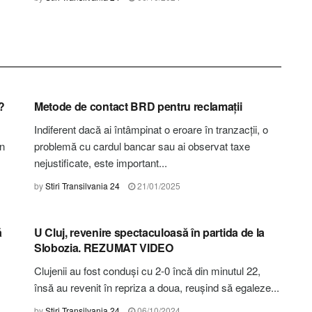
STIRI CLUJ
?
Metode de contact BRD pentru reclamații
Indiferent dacă ai întâmpinat o eroare în tranzacții, o
in
problemă cu cardul bancar sau ai observat taxe
nejustificate, este important...
by
Stiri Transilvania 24
21/01/2025
STIRI CLUJ
ă
U Cluj, revenire spectaculoasă în partida de la
Slobozia. REZUMAT VIDEO
Clujenii au fost conduși cu 2-0 încă din minutul 22,
însă au revenit în repriza a doua, reușind să egaleze...
by
Stiri Transilvania 24
06/10/2024