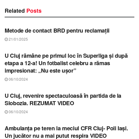
Related
Posts
STIRI CLUJ
Metode de contact BRD pentru reclamații
21/01/2025
STIRI CLUJ
U Cluj rămâne pe primul loc în Superliga și după
etapa a 12-a! Un fotbalist celebru a rămas
impresionat: „Nu este ușor”
06/10/2024
STIRI CLUJ
U Cluj, revenire spectaculoasă în partida de la
Slobozia. REZUMAT VIDEO
06/10/2024
STIRI CLUJ
Ambulanța pe teren la meciul CFR Cluj- Poli Iași.
Un jucător nu a mai putut respira VIDEO