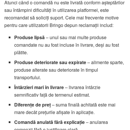
Atunci când o comandă nu este livrată conform așteptărilor
sau întâmpini dificultăți în utilizarea platformei, este
recomandat să soliciți suport. Cele mai frecvente motive
pentru care utilizatorii Bringo depun reclamații includ:
Produse lipsă
– unul sau mai multe produse
comandate nu au fost incluse în livrare, deși au fost
plătite.
Produse deteriorate sau expirate
– alimente sparte,
produse alterate sau deteriorate în timpul
transportului.
Întârzieri mari în livrare
– livrarea întârzie
semnificativ față de termenul estimat.
Diferențe de preț
– suma finală achitată este mai
mare decât prețurile afișate în aplicație.
Comandă anulată fără explicație
– anularea
comenzii fără o justificare clară.