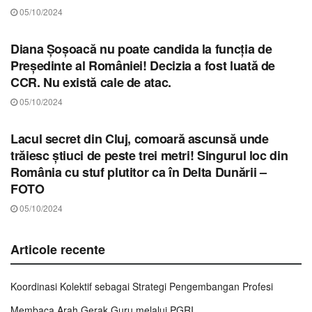
05/10/2024
STIRI CLUJ
Diana Șoșoacă nu poate candida la funcția de
Președinte al României! Decizia a fost luată de
CCR. Nu există cale de atac.
05/10/2024
STIRI CLUJ
Lacul secret din Cluj, comoară ascunsă unde
trăiesc știuci de peste trei metri! Singurul loc din
România cu stuf plutitor ca în Delta Dunării –
FOTO
05/10/2024
Articole recente
Koordinasi Kolektif sebagai Strategi Pengembangan Profesi
Membaca Arah Gerak Guru melalui PGRI