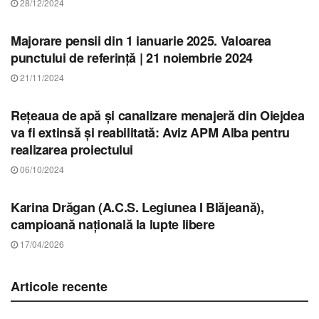
28/12/2024
STIRI ALBA
Majorare pensii din 1 ianuarie 2025. Valoarea
punctului de referință | 21 noiembrie 2024
21/11/2024
STIRI ALBA
Rețeaua de apă și canalizare menajeră din Oiejdea
va fi extinsă și reabilitată: Aviz APM Alba pentru
realizarea proiectului
06/10/2024
STIRI ALBA
Karina Drăgan (A.C.S. Legiunea I Blăjeană),
campioană națională la lupte libere
17/04/2026
Articole recente