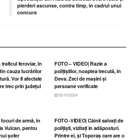
pierderi ascunse, contra timp, în cadrul unui
concurs
EDOARA
STIRI HUNEDOARA
 traficul feroviar, în
FOTO – VIDEO| Razie a
in cauza lucrărilor
polițiștilor, noaptea trecută, în
tură. Vor fi afectate
Deva. Zeci de mașini și
re trec prin județul
persoane verificate
05/10/2024
EDOARA
STIRI HUNEDOARA
focuri de armă, în
FOTO -VIDEO| Câinii salvați de
 la Vulcan, pentru
polițiști, vizitați în adăposturi.
nui șofer
Printre ei, și Toporaș care are o