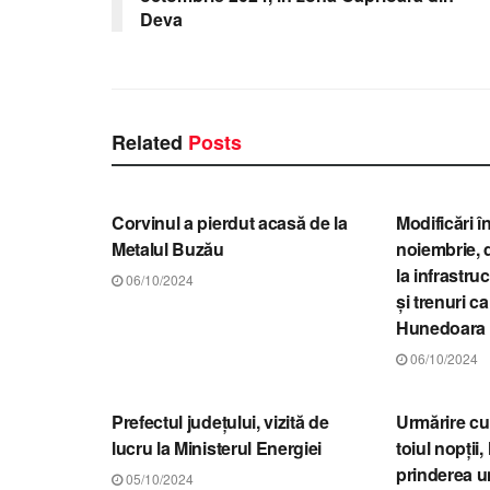
Deva
Related
Posts
STIRI HUNEDOARA
STIRI HUN
Corvinul a pierdut acasă de la
Modificări în
Metalul Buzău
noiembrie, d
la infrastruc
06/10/2024
și trenuri ca
Hunedoara
06/10/2024
STIRI HUNEDOARA
STIRI HUN
Prefectul județului, vizită de
Urmărire cu 
lucru la Ministerul Energiei
toiul nopții,
prinderea u
05/10/2024