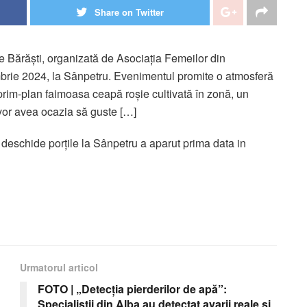
Share on Twitter
de Bărăști, organizată de Asociația Femeilor din
brie 2024, la Sânpetru. Evenimentul promite o atmosferă
prim-plan faimoasa ceapă roșie cultivată în zonă, un
i vor avea ocazia să guste […]
i deschide porțile la Sânpetru a aparut prima data in
Urmatorul articol
FOTO | „Detecția pierderilor de apă”:
Specialiștii din Alba au detectat avarii reale și