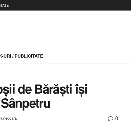
ITATE
-URI / PUBLICITATE
șii de Bărăști își
a Sânpetru
0
 Hunedoara