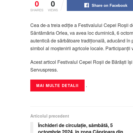
0
0
Share on Facebook
SHARES
VIEWS
Cea de-a treia ediție a Festivalului Cepei Roșii 
Sântămăria Orlea, va avea loc duminică, 6 octom
autentică de sărbătoare tradițională, aducând în 
simbol al moștenirii agricole locale. Participanți
Acest articol Festivalul Cepei Roșii de Bărăști îș
Servuspress.
.
MAI MULTE DETALII
Articolul precedent
Închideri de circulație, sâmbătă, 5
octombrie 2024, în zona Căprioara din