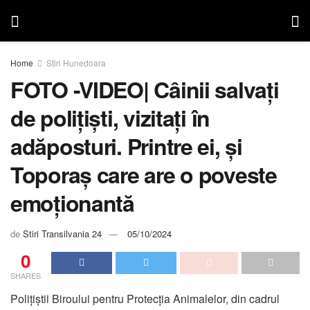
Home
Stiri Hunedoara
FOTO -VIDEO| Câinii salvați
de polițiști, vizitați în
adăposturi. Printre ei, și
Toporaș care are o poveste
emoționantă
de
Stiri Transilvania 24
05/10/2024
0
SHARES
Polițiștii Biroului pentru Protecția Animalelor, din cadrul