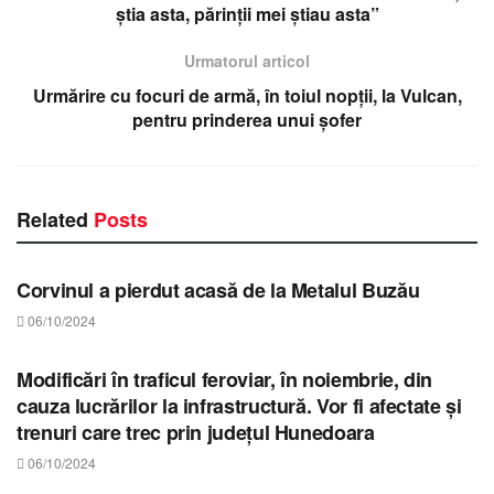
știa asta, părinții mei știau asta”
Urmatorul articol
Urmărire cu focuri de armă, în toiul nopții, la Vulcan,
pentru prinderea unui șofer
Related
Posts
STIRI HUNEDOARA
Corvinul a pierdut acasă de la Metalul Buzău
06/10/2024
STIRI HUNEDOARA
Modificări în traficul feroviar, în noiembrie, din
cauza lucrărilor la infrastructură. Vor fi afectate și
trenuri care trec prin județul Hunedoara
06/10/2024
STIRI HUNEDOARA