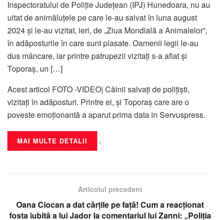
Inspectoratului de Poliție Județean (IPJ) Hunedoara, nu au
uitat de animăluțele pe care le-au salvat în luna august
2024 și le-au vizitat, ieri, de „Ziua Mondială a Animalelor”,
în adăposturile în care sunt plasate. Oamenii legii le-au
dus mâncare, iar printre patrupezii vizitați s-a aflat și
Toporaș, un […]
Acest articol FOTO -VIDEO| Câinii salvați de polițiști,
vizitați în adăposturi. Printre ei, și Toporaș care are o
poveste emoționantă a aparut prima data in Servuspress.
.
MAI MULTE DETALII
Articolul precedent
Oana Ciocan a dat cărțile pe față! Cum a reacționat
fosta iubită a lui Jador la comentariul lui Zanni: „Poliția