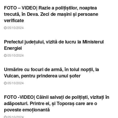
FOTO – VIDEO| Razie a polițiștilor, noaptea
trecută, în Deva. Zeci de mașini și persoane
verificate
05/10/2024
STIRI HUNEDOARA
Prefectul județului, vizită de lucru la Ministerul
Energiei
05/10/2024
STIRI HUNEDOARA
Urmărire cu focuri de armă, în toiul nopții, la
Vulcan, pentru prinderea unui șofer
05/10/2024
STIRI HUNEDOARA
FOTO -VIDEO| Câinii salvați de polițiști, vizitați în
adăposturi. Printre ei, și Toporaș care are o
poveste emoționantă
05/10/2024