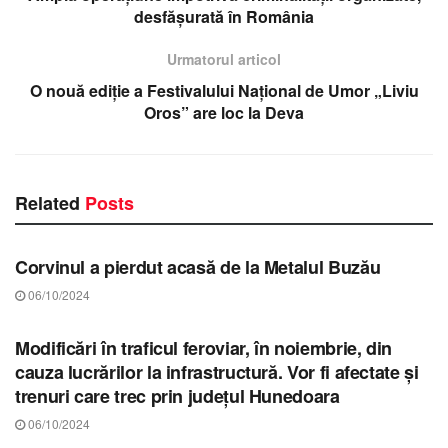
desfășurată în România
Urmatorul articol
O nouă ediție a Festivalului Național de Umor „Liviu
Oros” are loc la Deva
Related
Posts
STIRI HUNEDOARA
Corvinul a pierdut acasă de la Metalul Buzău
06/10/2024
STIRI HUNEDOARA
Modificări în traficul feroviar, în noiembrie, din
cauza lucrărilor la infrastructură. Vor fi afectate și
trenuri care trec prin județul Hunedoara
06/10/2024
STIRI HUNEDOARA