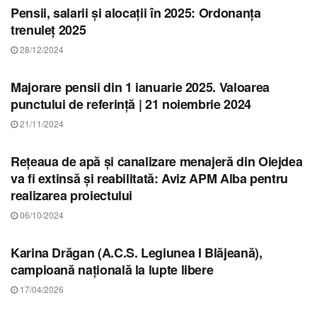
Pensii, salarii și alocații în 2025: Ordonanța
trenuleț 2025
28/12/2024
STIRI ALBA
Majorare pensii din 1 ianuarie 2025. Valoarea
punctului de referință | 21 noiembrie 2024
21/11/2024
STIRI ALBA
Rețeaua de apă și canalizare menajeră din Oiejdea
va fi extinsă și reabilitată: Aviz APM Alba pentru
realizarea proiectului
06/10/2024
STIRI ALBA
Karina Drăgan (A.C.S. Legiunea I Blăjeană),
campioană națională la lupte libere
17/04/2026