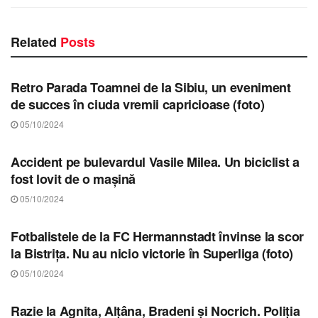
Related
Posts
STIRI SIBIU
Retro Parada Toamnei de la Sibiu, un eveniment
de succes în ciuda vremii capricioase (foto)
05/10/2024
STIRI SIBIU
Accident pe bulevardul Vasile Milea. Un biciclist a
fost lovit de o mașină
05/10/2024
STIRI SIBIU
Fotbalistele de la FC Hermannstadt învinse la scor
la Bistrița. Nu au nicio victorie în Superliga (foto)
05/10/2024
STIRI SIBIU
Razie la Agnita, Alțâna, Bradeni și Nocrich. Poliția