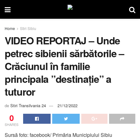
Home
Stiri Sibiu
VIDEO REPORTAJ – Unde
petrec sibienii sărbătorile –
Crăciunul în familie
principala ”destinație” a
tuturor
de
Stiri Transilvania 24
21/12/2022
0
SHARES
Sursă foto: facebook/ Primăria Municipiului Sibiu