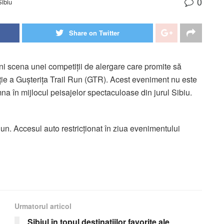
0
Sibiu
Share on Twitter
i scena unei competiții de alergare care promite să
iție a Gușterița Trail Run (GTR). Acest eveniment nu este
mna în mijlocul peisajelor spectaculoase din jurul Sibiu.
 Run. Accesul auto restricționat în ziua evenimentului
Urmatorul articol
Sibiul în topul destinațiilor favorite ale