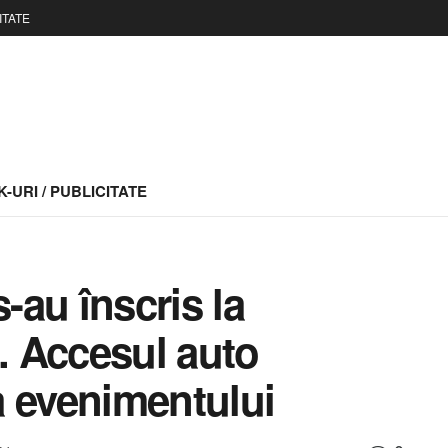
ITATE
-URI / PUBLICITATE
s-au înscris la
n. Accesul auto
ua evenimentului