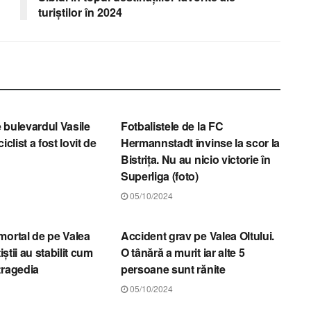
turiștilor în 2024
STIRI SIBIU
 bulevardul Vasile
Fotbalistele de la FC
iclist a fost lovit de
Hermannstadt învinse la scor la
Bistrița. Nu au nicio victorie în
Superliga (foto)
05/10/2024
STIRI SIBIU
mortal de pe Valea
Accident grav pe Valea Oltului.
țiștii au stabilit cum
O tânără a murit iar alte 5
tragedia
persoane sunt rănite
05/10/2024