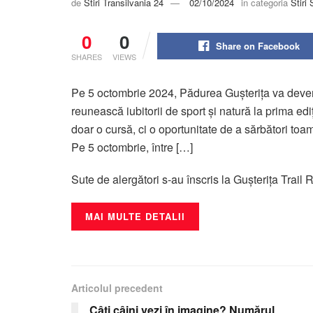
de
Stiri Transilvania 24
02/10/2024
in categoria
Stiri 
0
0
Share on Facebook
SHARES
VIEWS
Pe 5 octombrie 2024, Pădurea Gușterița va deven
reunească iubitorii de sport și natură la prima ed
doar o cursă, ci o oportunitate de a sărbători toa
Pe 5 octombrie, între […]
Sute de alergători s-au înscris la Gușterița Trail
MAI MULTE DETALII
Articolul precedent
Câți câini vezi în imagine? Numărul