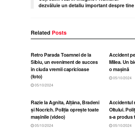
dezvăluie un detaliu important despre tine
Related
Posts
STIRI SIBIU
STIRI SIBIU
Retro Parada Toamnei de la
Accident pe
Sibiu, un eveniment de succes
Milea. Un bic
în ciuda vremii capricioase
o mașină
(foto)
05/10/2024
05/10/2024
STIRI SIBIU
STIRI SIBIU
Razie la Agnita, Alțâna, Bradeni
Accidentul 
și Nocrich. Poliția oprește toate
Oltului. Poli
mașinile (video)
s-a produs 
05/10/2024
05/10/2024