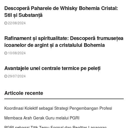
Descoperă Paharele de Whisky Bohemia Cristal:
Stil și Substanță
22/08/2024
STIRI COVASNA
Rafinament și spiritualitate: Descoperă frumusețea
icoanelor de argint și a cristalului Bohemia
10/08/2024
STIRI COVASNA
Avantajele unei centrale termice pe peleți
29/07/2024
Articole recente
Koordinasi Kolektif sebagai Strategi Pengembangan Profesi
Membaca Arah Gerak Guru melalui PGRI
PGRI sebagai Titik Temu Formal dan Realitas Lapangan