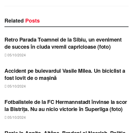
Related
Posts
STIRI SIBIU
Retro Parada Toamnei de la Sibiu, un eveniment
de succes în ciuda vremii capricioase (foto)
05/10/2024
STIRI SIBIU
Accident pe bulevardul Vasile Milea. Un biciclist a
fost lovit de o mașină
05/10/2024
STIRI SIBIU
Fotbalistele de la FC Hermannstadt învinse la scor
la Bistrița. Nu au nicio victorie în Superliga (foto)
05/10/2024
STIRI SIBIU
Razie la Agnita, Alțâna, Bradeni și Nocrich. Poliția