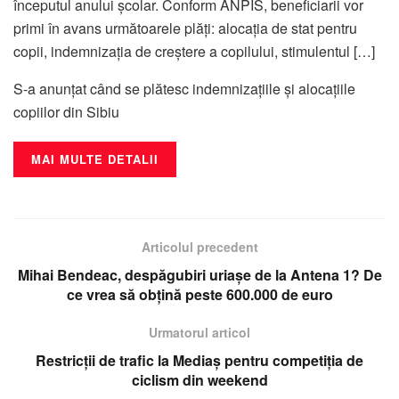
începutul anului școlar. Conform ANPIS, beneficiarii vor
primi în avans următoarele plăți: alocația de stat pentru
copii, indemnizația de creștere a copilului, stimulentul […]
S-a anunțat când se plătesc indemnizațiile și alocațiile
copiilor din Sibiu
MAI MULTE DETALII
Articolul precedent
Mihai Bendeac, despăgubiri uriașe de la Antena 1? De
ce vrea să obțină peste 600.000 de euro
Urmatorul articol
Restricții de trafic la Mediaș pentru competiția de
ciclism din weekend