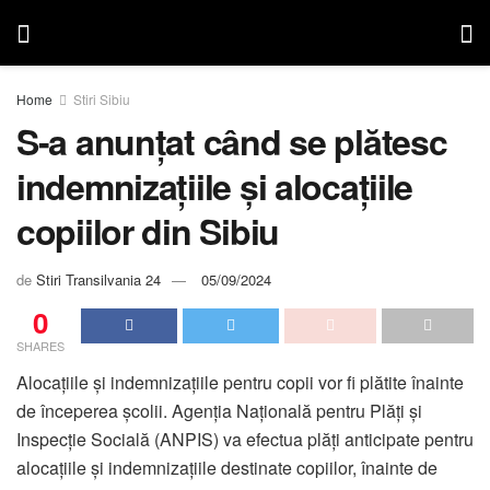
Home
Stiri Sibiu
S-a anunțat când se plătesc
indemnizațiile și alocațiile
copiilor din Sibiu
de
Stiri Transilvania 24
05/09/2024
0
SHARES
Alocațiile și indemnizațiile pentru copii vor fi plătite înainte
de începerea școlii. Agenția Națională pentru Plăți și
Inspecție Socială (ANPIS) va efectua plăți anticipate pentru
alocațiile și indemnizațiile destinate copiilor, înainte de