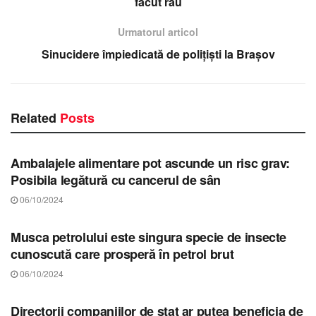
făcut rău
Urmatorul articol
Sinucidere împiedicată de polițiști la Brașov
Related
Posts
STIRI BRAȘOV
Ambalajele alimentare pot ascunde un risc grav:
Posibila legătură cu cancerul de sân
06/10/2024
STIRI BRAȘOV
Musca petrolului este singura specie de insecte
cunoscută care prosperă în petrol brut
06/10/2024
STIRI BRAȘOV
Directorii companiilor de stat ar putea beneficia de