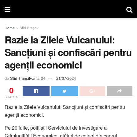
Home
Stiri Brașov
Razie la Zilele Vulcanului:
Sancțiuni și confiscări pentru
agenții economici
de
Stiri Transilvania 24
21/07/2024
0
SHARES
Razie la Zilele Vulcanului: Sancțiuni și confiscări pentru
agenții economici.
Pe 20 iulie, polițiștii Serviciului de Investigare a
Criminalității Economice, alături de colegi din cadrul