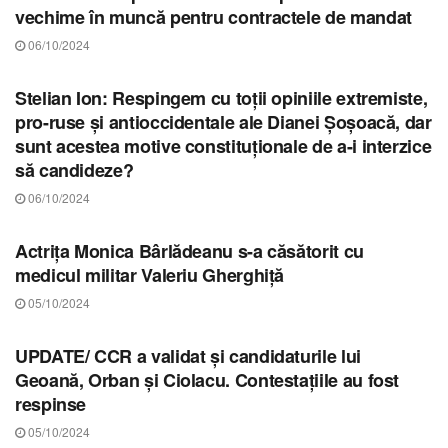
vechime în muncă pentru contractele de mandat
06/10/2024
STIRI BRAȘOV
Stelian Ion: Respingem cu toții opiniile extremiste,
pro-ruse și antioccidentale ale Dianei Șoșoacă, dar
sunt acestea motive constituționale de a-i interzice
să candideze?
06/10/2024
STIRI BRAȘOV
Actrița Monica Bârlădeanu s-a căsătorit cu
medicul militar Valeriu Gherghiță
05/10/2024
STIRI BRAȘOV
UPDATE/ CCR a validat și candidaturile lui
Geoană, Orban și Ciolacu. Contestațiile au fost
respinse
05/10/2024