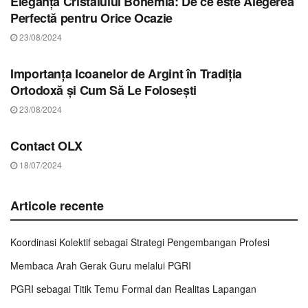
Eleganța Cristalului Bohemia: De ce este Alegerea
Perfectă pentru Orice Ocazie
23/08/2024
STIRI MUREȘ
Importanța Icoanelor de Argint în Tradiția
Ortodoxă și Cum Să Le Folosești
23/08/2024
STIRI MUREȘ
Contact OLX
18/07/2024
Articole recente
Koordinasi Kolektif sebagai Strategi Pengembangan Profesi
Membaca Arah Gerak Guru melalui PGRI
PGRI sebagai Titik Temu Formal dan Realitas Lapangan