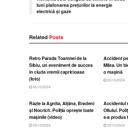
luni plafonarea prețurilor la energie
electrică și gaze
Related
Posts
STIRI SIBIU
STIRI SIBIU
Retro Parada Toamnei de la
Accident pe
Sibiu, un eveniment de succes
Milea. Un bic
în ciuda vremii capricioase
o mașină
(foto)
05/10/2024
05/10/2024
STIRI SIBIU
STIRI SIBIU
Razie la Agnita, Alțâna, Bradeni
Accidentul 
și Nocrich. Poliția oprește toate
Oltului. Poli
mașinile (video)
s-a produs 
05/10/2024
05/10/2024