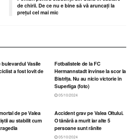
de chirii. De ce nu e bine să vă aruncați la
prețul cel mai mic
STIRI SIBIU
 bulevardul Vasile
Fotbalistele de la FC
iclist a fost lovit de
Hermannstadt învinse la scor la
Bistrița. Nu au nicio victorie în
Superliga (foto)
05/10/2024
STIRI SIBIU
mortal de pe Valea
Accident grav pe Valea Oltului.
țiștii au stabilit cum
O tânără a murit iar alte 5
tragedia
persoane sunt rănite
05/10/2024