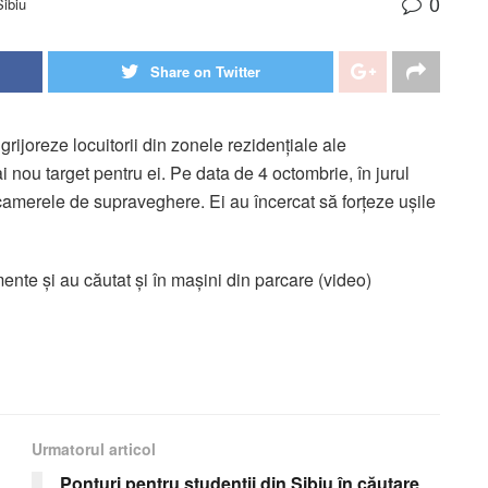
0
Sibiu
Share on Twitter
rijoreze locuitorii din zonele rezidențiale ale
 nou target pentru ei. Pe data de 4 octombrie, în jurul
e camerele de supraveghere. Ei au încercat să forțeze ușile
mente și au căutat și în mașini din parcare (video)
Urmatorul articol
Ponturi pentru studenții din Sibiu în căutare