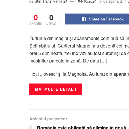
de
Stiri Transilvania 24
04/10/2024
in categoria
Stiri 
0
0
Share on Facebook
SHARES
VIEWS
Furturile din mașini și apartamente continuă să îng
Șelimbărului. Cartierul Magnolia a devenit cel mai
orei 5 dimineaţa, trei indivizi au fost surprinși d
mașinilor parcate în zonă. De data […]
Hoții ,,lovesc” și la Magnolia. Au furat din aparta
MAI MULTE DETALII
Articolul precedent
România este obligată să elimine în două