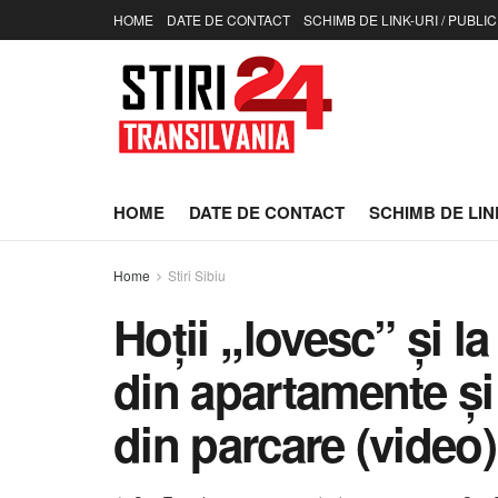
HOME
DATE DE CONTACT
SCHIMB DE LINK-URI / PUBLIC
HOME
DATE DE CONTACT
SCHIMB DE LINK
Home
Stiri Sibiu
Hoții ,,lovesc” și l
din apartamente și 
din parcare (video)