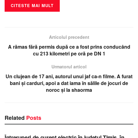
CITESTE MAI MULT
Articolul precedent
A rămas fără permis după ce a fost prins conducând
cu 213 kilometri pe oră pe DN 1
Urmatorul articol
Un clujean de 17 ani, autorul unui jaf ca-n filme. A furat
bani și carduri, apoi a dat iama în sălile de jocuri de
noroc și la shaorma
Related
Posts
STIRI TIMIS
Întreruperi de curent electric în județul Timiș, în