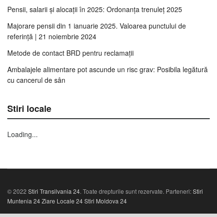
Pensii, salarii și alocații în 2025: Ordonanța trenuleț 2025
Majorare pensii din 1 ianuarie 2025. Valoarea punctului de
referință | 21 noiembrie 2024
Metode de contact BRD pentru reclamații
Ambalajele alimentare pot ascunde un risc grav: Posibila legătură
cu cancerul de sân
Stiri locale
Loading...
© 2022
Stiri Transilvania 24
. Toate drepturile sunt rezervate. Parteneri:
Stiri
Muntenia 24
Ziare Locale 24
Stiri Moldova 24