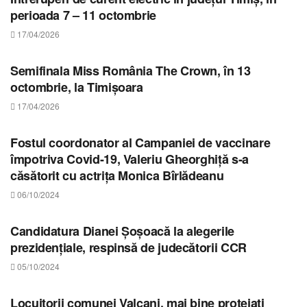
perioada 7 – 11 octombrie
17/04/2026
STIRI TIMIS
Semifinala Miss România The Crown, în 13
octombrie, la Timișoara
17/04/2026
STIRI TIMIS
Fostul coordonator al Campaniei de vaccinare
împotriva Covid-19, Valeriu Gheorghiță s-a
căsătorit cu actrița Monica Bîrlădeanu
06/10/2024
STIRI TIMIS
Candidatura Dianei Șoșoacă la alegerile
prezidențiale, respinsă de judecătorii CCR
05/10/2024
STIRI TIMIS
Locuitorii comunei Valcani, mai bine protejați