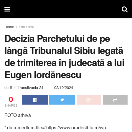
Home
Stiri Sibiu
Decizia Parchetului de pe
lângă Tribunalul Sibiu legată
de trimiterea în judecată a lui
Eugen Iordănescu
de
Stiri Transilvania 24
02/10/2024
0
SHARES
FOTO arhivă
” data-medium-file=”https://www.oradesibiu.ro/wp-