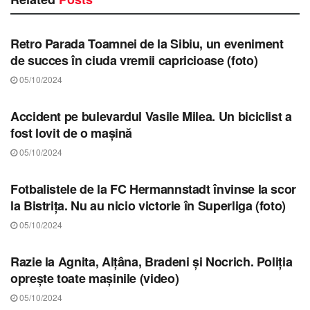
STIRI SIBIU
Retro Parada Toamnei de la Sibiu, un eveniment
de succes în ciuda vremii capricioase (foto)
05/10/2024
STIRI SIBIU
Accident pe bulevardul Vasile Milea. Un biciclist a
fost lovit de o mașină
05/10/2024
STIRI SIBIU
Fotbalistele de la FC Hermannstadt învinse la scor
la Bistrița. Nu au nicio victorie în Superliga (foto)
05/10/2024
STIRI SIBIU
Razie la Agnita, Alțâna, Bradeni și Nocrich. Poliția
oprește toate mașinile (video)
05/10/2024
STIRI SIBIU