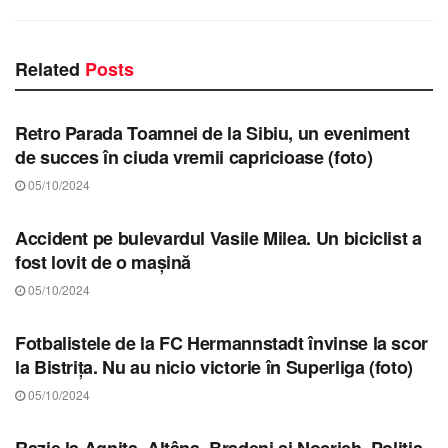
Related
Posts
STIRI SIBIU
Retro Parada Toamnei de la Sibiu, un eveniment
de succes în ciuda vremii capricioase (foto)
05/10/2024
STIRI SIBIU
Accident pe bulevardul Vasile Milea. Un biciclist a
fost lovit de o mașină
05/10/2024
STIRI SIBIU
Fotbalistele de la FC Hermannstadt învinse la scor
la Bistrița. Nu au nicio victorie în Superliga (foto)
05/10/2024
STIRI SIBIU
Razie la Agnita, Alțâna, Bradeni și Nocrich. Poliția