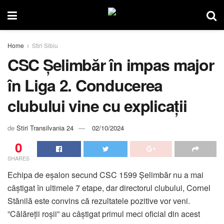
Home
Stiri Sibiu
CSC Șelimbăr în impas major
în Liga 2. Conducerea
clubului vine cu explicații
de
Stiri Transilvania 24
02/10/2024
0
SHARES
Echipa de eșalon secund CSC 1599 Șelimbăr nu a mai
câștigat în ultimele 7 etape, dar directorul clubului, Cornel
Stănilă este convins că rezultatele pozitive vor veni.
”Călăreții roșii” au câștigat primul meci oficial din acest