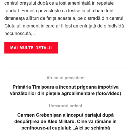
centrul orașului după ce a fost amenințată în repetate
rânduri. Femeia povestește că ieșise la plimbare luni
dimineața alături de fetița acesteia, pe o stradă din centrul
Clujului, moment în care ar fi fost amenințată de o individă
necunoscută,…
MAI MULTE DETALII
Articolul precedent
Primăria Timișoara a început prigoana împotriva
vânzătorilor din piețele agroalimentare (foto/video)
Urmatorul articol
Carmen Grebenișan a început partajul după
despărțirea de Alex Militaru. Cine va rămâne în
penthouse-ul cuplului: „Aici se schimbă