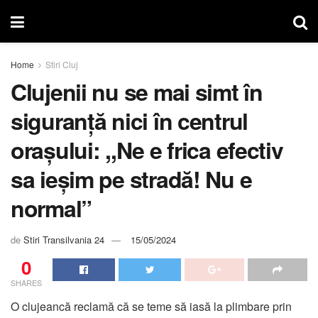
Home
Stiri Cluj
Clujenii nu se mai simt în
siguranță nici în centrul
orașului: ,,Ne e frica efectiv
sa ieșim pe stradă! Nu e
normal”
de
Stiri Transilvania 24
15/05/2024
0
SHARES
O clujeancă reclamă că se teme să iasă la plimbare prin