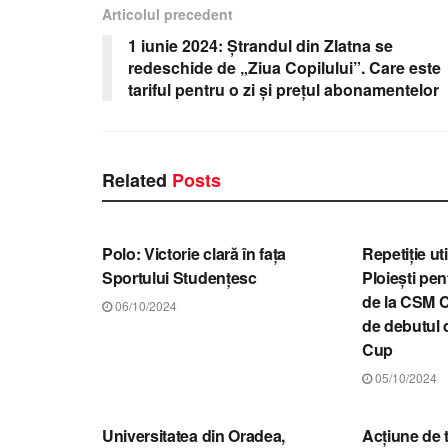
Articolul precedent
1 iunie 2024: Ștrandul din Zlatna se
redeschide de „Ziua Copilului”. Care este
tariful pentru o zi și prețul abonamentelor
Related
Posts
STIRI BIHOR
STIRI BIHO
Polo: Victorie clară în faţa
Repetiţie ut
Sportului Studenţesc
Ploieşti pen
de la CSM 
06/10/2024
de debutul 
Cup
05/10/2024
STIRI BIHOR
STIRI BIHO
Universitatea din Oradea,
Acțiune de t