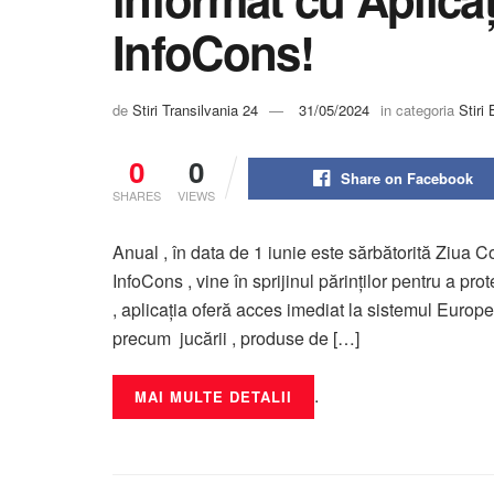
InfoCons!
de
Stiri Transilvania 24
31/05/2024
in categoria
Stiri 
0
0
Share on Facebook
SHARES
VIEWS
Anual , în data de 1 iunie este sărbătorită Ziua Co
InfoCons , vine în sprijinul părinților pentru a pro
, aplicația oferă acces imediat la sistemul Euro
precum jucării , produse de […]
.
MAI MULTE DETALII