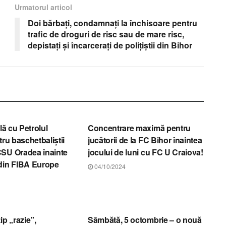
Urmatorul articol
Doi bărbați, condamnați la închisoare pentru
trafic de droguri de risc sau de mare risc,
depistați și încarcerați de polițiștii din Bihor
R
STIRI BIHOR
ilă cu Petrolul
Concentrare maximă pentru
tru baschetbaliştii
jucătorii de la FC Bihor înaintea
CSU Oradea înainte
jocului de luni cu FC U Craiova!
din FIBA Europe
04/10/2024
R
STIRI BIHOR
ip „razie”,
Sâmbătă, 5 octombrie – o nouă