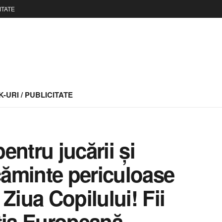
ITATE
-URI / PUBLICITATE
pentru jucării și
ăminte periculoase
Ziua Copilului! Fii
ția Europeană