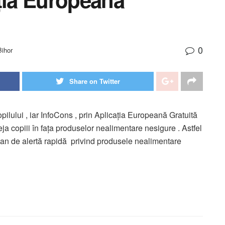
0
Bihor
Share on Twitter
pilului , iar InfoCons , prin Aplicația Europeană Gratuită
teja copiii în fața produselor nealimentare nesigure . Astfel
pean de alertă rapidă privind produsele nealimentare