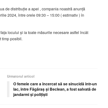
aua de distribuție a apei , compania noastră anunță
rilie 2024, între orele 09:30 – 15:00 ( estimativ ) în
ața locului și ia toate măsurile necesare astfel încât
t timp posibil.
Urmatorul articol
O femeie care a încercat să se sinucidă într-un
lac, între Făgăraș și Beclean, a fost salvată de
jandarmi și polițiști