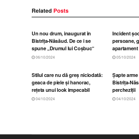
Related
Posts
STIRI BISTRIȚA-NĂSĂUD
STIRI BIS
Un nou drum, inaugurat în
Incident șoc
Bistrița-Năsăud. De ce i se
persoane, g
spune „Drumul lui Coșbuc“
apartament
06/10/2024
05/10/2024
STIRI BISTRIȚA-NĂSĂUD
STIRI BIS
Stilul care nu dă greș niciodată:
Șapte arme l
geaca de piele și hanorac,
Bistrița-Nă
rețeta unui look impecabil
percheziții
04/10/2024
04/10/2024