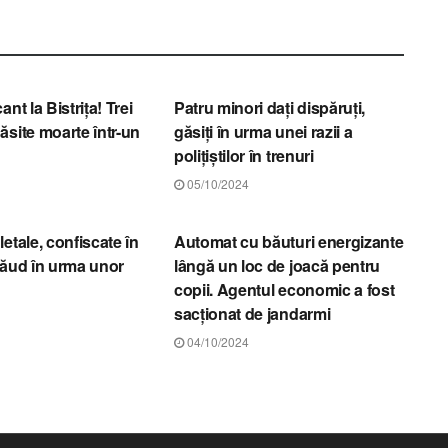
TRIȚA-NĂSĂUD
STIRI BISTRIȚA-NĂSĂUD
ant la Bistrița! Trei
Patru minori dați dispăruți,
ăsite moarte într-un
găsiți în urma unei razii a
polițiștilor în trenuri
05/10/2024
TRIȚA-NĂSĂUD
STIRI BISTRIȚA-NĂSĂUD
etale, confiscate în
Automat cu băuturi energizante
săud în urma unor
lângă un loc de joacă pentru
copii. Agentul economic a fost
sacționat de jandarmi
04/10/2024