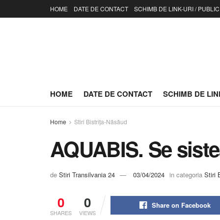
HOME
DATE DE CONTACT
SCHIMB DE LINK-URI / PUBLIC
HOME
DATE DE CONTACT
SCHIMB DE LINK
Home
Stiri Bistrița-Năsăud
AQUABIS. Se siste
de
Stiri Transilvania 24
03/04/2024
in categoria
Stiri
0
0
Share on Facebook
SHARES
VIEWS