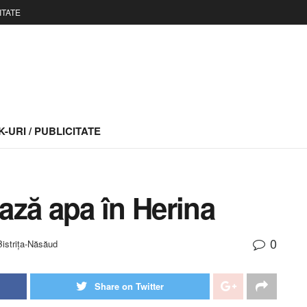
ITATE
-URI / PUBLICITATE
ază apa în Herina
0
 Bistrița-Năsăud
Share on Twitter