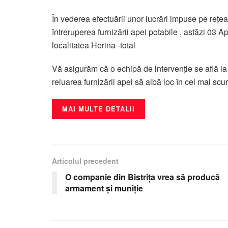
În vederea efectuării unor lucrări impuse pe rețe
întreruperea furnizării apei potabile , astăzi 03 Ap
localitatea Herina -total
Vă asigurăm că o echipă de intervenție se află la f
reluarea furnizării apei să aibă loc în cel mai scur
MAI MULTE DETALII
Articolul precedent
O companie din Bistrița vrea să producă
armament și muniție