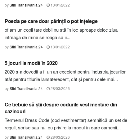
by
Stiri Transilvania 24
13/01/2022
STIRI HARGHITA
Poezia pe care doar părinții o pot înțelege
of am un copil tare debil nu stă în loc aproape deloc ziua
intreagă de mine se roagă să îi...
by
Stiri Transilvania 24
13/01/2022
STIRI HARGHITA
5 jocuri la modă în 2020
2020 s-a dovedit a fi un an excelent pentru industria jocurilor,
atât pentru titlurile lansaterecent, cât și pentru cele mai...
by
Stiri Transilvania 24
28/03/2026
STIRI HARGHITA
Ce trebuie să știi despre codurile vestimentare din
cazinouri
Termenul Dress Code (cod vestimentar) semnifică un set de
reguli, scrise sau nu, cu privire la modul în care oamenii...
by
Stiri Transilvania 24
28/03/2026