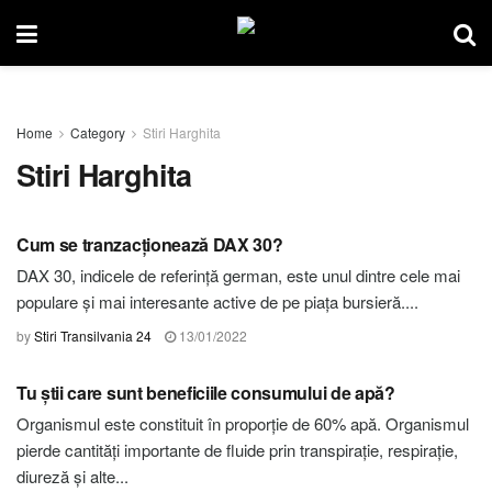
Home
Category
Stiri Harghita
Stiri Harghita
STIRI HARGHITA
Cum se tranzacționează DAX 30?
DAX 30, indicele de referință german, este unul dintre cele mai
populare și mai interesante active de pe piața bursieră....
by
Stiri Transilvania 24
13/01/2022
STIRI HARGHITA
Tu știi care sunt beneficiile consumului de apă?
Organismul este constituit în proporție de 60% apă. Organismul
pierde cantități importante de fluide prin transpirație, respirație,
diureză și alte...