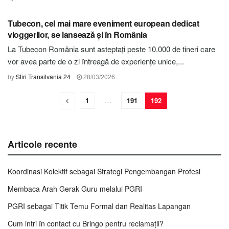
STIRI HARGHITA
Tubecon, cel mai mare eveniment european dedicat
vloggerilor, se lansează și în România
La Tubecon România sunt asteptați peste 10.000 de tineri care
vor avea parte de o zi întreagă de experiențe unice,...
by
Stiri Transilvania 24
28/03/2026
1
…
191
192
Articole recente
Koordinasi Kolektif sebagai Strategi Pengembangan Profesi
Membaca Arah Gerak Guru melalui PGRI
PGRI sebagai Titik Temu Formal dan Realitas Lapangan
Cum intri în contact cu Bringo pentru reclamații?